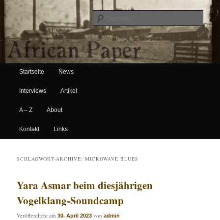
Suche
Hauptmenü
African Paper
Startseite
News
Zum Inhalt wechseln
Zum sekundären Inhalt wechseln
Interviews
Artikel
A – Z
About
Kontakt
Links
SCHLAGWORT-ARCHIVE:
MICROWAVE BLUES
Yara Asmar beim diesjährigen
Vogelklang-Soundcamp
Veröffentlicht am
von
30. April 2023
admin