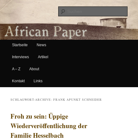
Suche
Hauptmenü
African Paper
Startseite
News
Zum Inhalt wechseln
Zum sekundären Inhalt wechseln
Interviews
Artikel
A – Z
About
Kontakt
Links
SCHLAGWORT-ARCHIVE:
FRANK APUNKT SCHNEIDER
Froh zu sein: Üppige
Wiederveröffentlichung der
Familie Hesselbach