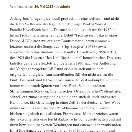
Veröffentlicht am
von
20. Mai 2023
admin
Anfang Juni bringen play loud! productions eine weitere – und nicht
die letzte! – Reissue der legendären Tübinger Punk’n'Wave-Combo
Familie Hesselbach heraus. Diesmal handelt es sich um ihr 1982 bei
Infam Produkt erschienenes Tape-Debüt “Froh zu sein”, das in einer
Doppel-LP-Edition mit einigem Bonusmaterial herauskommt –
letzteres umfasst die Songs des “8-Ep-Sampler” (1983) sowie
ausgewählte Soloaufnahmen von Handke Hesselbach (1959-2019),
der 1983 die Kassette “Ich Und Die Anderen” herausbrachte. Das stets
tadellos gekleidete Sextett gründete sich 1981 nach der Auflösung
des Vorgängerprojektes ABC und erspielte sich mit seinem
originellen und gleichsam mitreißenden Stil, der nicht nur an die
Punk, Postpunk und NDW-Innovationen der Zeit anknüpfte, sondern
immer wieder auch Spuren von Jazz, Funk, Ska und anderen
Stilrichtungen (Klezmer, Orientalisches, Osteuropäisches?) offenbarte,
schnell ein zunächst regionales, bald dann auch deutschlandweites
Renommee. Ein Geheimtipp in einer Zeit, in der deutscher New Wave
immer mehr als eher triviales Pop-Phänomen vermarktet wurde,
blieben sie jedoch trotz alledem. Ein weiteres Markenzeichen waren
die Texte, die stets eine leicht dadaistische Schlagseite hatten und mit
ihren bewusst altbackenen Wendungen und einem augenzwinkernden
Ernst ihre ganz eigene Poesie hatten. Play loud! brachten vor rund