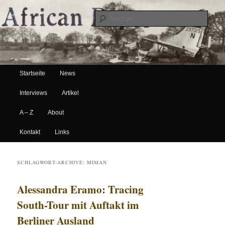
Suche
Hauptmenü
African Paper
Startseite
News
Zum Inhalt wechseln
Zum sekundären Inhalt wechseln
Interviews
Artikel
A – Z
About
Kontakt
Links
SCHLAGWORT-ARCHIVE:
MIMAN
Alessandra Eramo: Tracing
South-Tour mit Auftakt im
Berliner Ausland