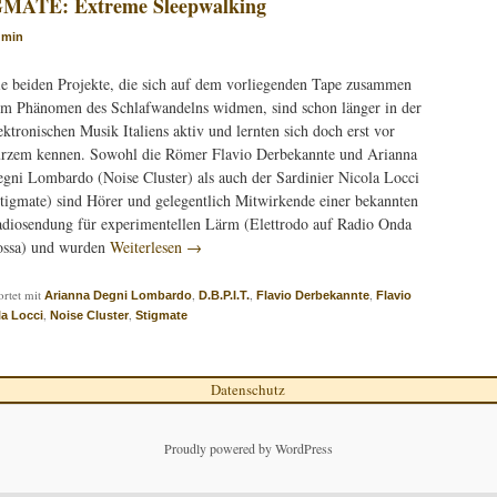
MATE: Extreme Sleepwalking
dmin
e beiden Projekte, die sich auf dem vorliegenden Tape zusammen
m Phänomen des Schlafwandelns widmen, sind schon länger in der
ektronischen Musik Italiens aktiv und lernten sich doch erst vor
rzem kennen. Sowohl die Römer Flavio Derbekannte und Arianna
gni Lombardo (Noise Cluster) als auch der Sardinier Nicola Locci
tigmate) sind Hörer und gelegentlich Mitwirkende einer bekannten
diosendung für experimentellen Lärm (Elettrodo auf Radio Onda
ssa) und wurden
Weiterlesen
→
rtet mit
,
,
,
Arianna Degni Lombardo
D.B.P.I.T.
Flavio Derbekannte
Flavio
,
,
la Locci
Noise Cluster
Stigmate
Datenschutz
Proudly powered by WordPress