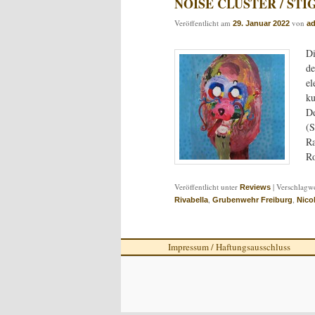
NOISE CLUSTER / STIG
Veröffentlicht am
von
29. Januar 2022
a
Di
de
el
ku
De
(S
Ra
Ro
Veröffentlicht unter
|
Verschlagwo
Reviews
,
,
Rivabella
Grubenwehr Freiburg
Nico
Impressum / Haftungsausschluss