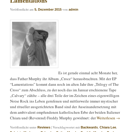
Lamentations
Veröffentlicht am
von
5. Dezember 2015
admin
Es ist gerade einmal acht Monate her,
dass Father Murphy ihr Album „Croce“ herausbrachten. Mit der EP
“Lamentations” kommt dann noch im alten Jahr ihre „Trilogy of The
Cross“ zum Abschluss, zu der noch das im Januar erschienene Tape
„Calvary“ zählte – alle drei Teile der im Zeichen eines eigenwilligen
Noise Rock ins Leben gerufenen und mittlerweile immer mystischer
und ritueller ausgerichteten Band sind der Auseinandersetzung mit
dem ambivalent empfundenen katholischen Erbe der beiden Italiener
Chiara und (Reverend) Freddy Murphy gewidmet: der
Weiterlesen
→
Veröffentlicht unter
|
Verschlagwortet mit
,
,
Reviews
Backwards
Chiara Lee