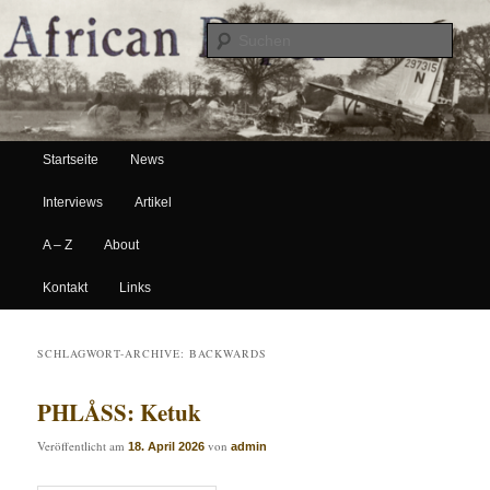
Suche
Hauptmenü
African Paper
Startseite
News
Zum Inhalt wechseln
Zum sekundären Inhalt wechseln
Interviews
Artikel
A – Z
About
Kontakt
Links
SCHLAGWORT-ARCHIVE:
BACKWARDS
PHLÅSS: Ketuk
Veröffentlicht am
von
18. April 2026
admin