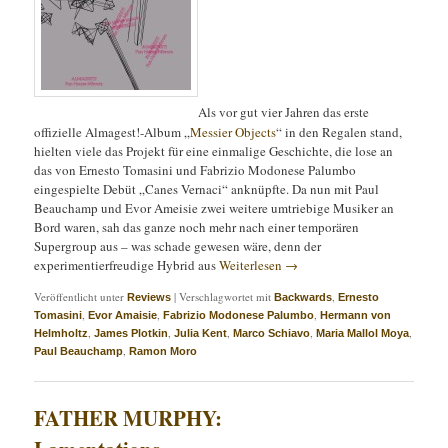
Als vor gut vier Jahren das erste
offizielle Almagest!-Album „
Messier Objects
“ in den Regalen stand,
hielten viele das Projekt für eine einmalige Geschichte, die lose an
das von Ernesto Tomasini und Fabrizio Modonese Palumbo
eingespielte Debüt „Canes Vernaci“ anknüpfte. Da nun mit Paul
Beauchamp und Evor Ameisie zwei weitere umtriebige Musiker an
Bord waren, sah das ganze noch mehr nach einer temporären
Supergroup aus – was schade gewesen wäre, denn der
experimentierfreudige Hybrid aus
Weiterlesen
→
Veröffentlicht unter
|
Verschlagwortet mit
,
Reviews
Backwards
Ernesto
,
,
,
Tomasini
Evor Amaisie
Fabrizio Modonese Palumbo
Hermann von
,
,
,
,
,
Helmholtz
James Plotkin
Julia Kent
Marco Schiavo
Maria Mallol Moya
,
Paul Beauchamp
Ramon Moro
FATHER MURPHY: