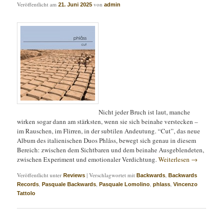
Veröffentlicht am
von
21. Juni 2025
admin
Nicht jeder Bruch ist laut, manche
wirken sogar dann am stärksten, wenn sie sich beinahe verstecken –
im Rauschen, im Flirren, in der subtilen Andeutung. “Cut”, das neue
Album des italienischen Duos Phlåss, bewegt sich genau in diesem
Bereich: zwischen dem Sichtbaren und dem beinahe Ausgeblendeten,
zwischen Experiment und emotionaler Verdichtung.
Weiterlesen
→
Veröffentlicht unter
|
Verschlagwortet mit
,
Reviews
Backwards
Backwards
,
,
,
,
Records
Pasquale Backwards
Pasquale Lomolino
phlass
Vincenzo
Tattolo