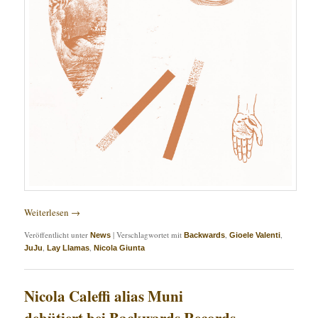
Weiterlesen
→
Veröffentlicht unter
|
Verschlagwortet mit
,
,
News
Backwards
Gioele Valenti
,
,
JuJu
Lay Llamas
Nicola Giunta
Nicola Caleffi alias Muni
debütiert bei Backwards Records