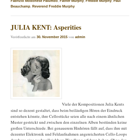
,
,
,
Fabrizio Modonese Palumbo
Father Murphy
Freddie Murphy
Paul
,
Beauchamp
Reverend Freddie Murphy
JULIA KENT: Asperities
Veröffentlicht am
von
30. November 2015
admin
Viele der Kompositionen Julia Kents
sind so dezent gestaltet, dass beim beiläufigen Hören der Eindruck
entstehen könnte, ihre Cellostücke seien alle nach einem ähnlichen
Muster gestrickt und zwischen den einzelnen Alben bestünden keine
großen Unterschiede. Bei genauerem Hinhören fällt auf, dass ihre mit
dezenter Elektronik und Feldaufnahmen angereicherten Cello-Loops
durchaus eine nachvollziehbare Wandlung erfahren haben. Ohne den