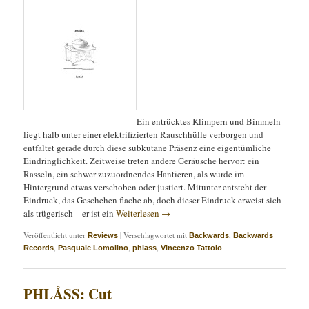
Ein entrücktes Klimpern und Bimmeln
liegt halb unter einer elektrifizierten Rauschhülle verborgen und
entfaltet gerade durch diese subkutane Präsenz eine eigentümliche
Eindringlichkeit. Zeitweise treten andere Geräusche hervor: ein
Rasseln, ein schwer zuzuordnendes Hantieren, als würde im
Hintergrund etwas verschoben oder justiert. Mitunter entsteht der
Eindruck, das Geschehen flache ab, doch dieser Eindruck erweist sich
als trügerisch – er ist ein
Weiterlesen
→
Veröffentlicht unter
|
Verschlagwortet mit
,
Reviews
Backwards
Backwards
,
,
,
Records
Pasquale Lomolino
phlass
Vincenzo Tattolo
PHLÅSS: Cut