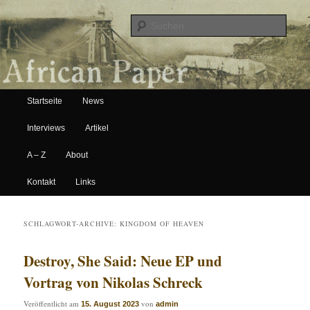
Suche
Hauptmenü
African Paper
Startseite
News
Zum Inhalt wechseln
Zum sekundären Inhalt wechseln
Interviews
Artikel
A – Z
About
Kontakt
Links
SCHLAGWORT-ARCHIVE:
KINGDOM OF HEAVEN
Destroy, She Said: Neue EP und
Vortrag von Nikolas Schreck
Veröffentlicht am
von
15. August 2023
admin