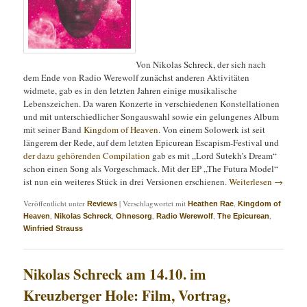
Von Nikolas Schreck, der sich nach
dem Ende von Radio Werewolf zunächst anderen Aktivitäten
widmete, gab es in den letzten Jahren einige musikalische
Lebenszeichen. Da waren Konzerte in verschiedenen Konstellationen
und mit unterschiedlicher Songauswahl sowie ein gelungenes Album
mit seiner Band
Kingdom of Heaven
. Von einem Solowerk ist seit
längerem der Rede, auf dem letzten Epicurean Escapism-Festival und
der dazu gehörenden Compilation
gab es mit „Lord Sutekh’s Dream“
schon einen Song als Vorgeschmack. Mit der EP „The Futura Model“
ist nun ein weiteres Stück in drei Versionen erschienen.
Weiterlesen
→
Veröffentlicht unter
|
Verschlagwortet mit
,
Reviews
Heathen Rae
Kingdom of
,
,
,
,
,
Heaven
Nikolas Schreck
Ohnesorg
Radio Werewolf
The Epicurean
Winfried Strauss
Nikolas Schreck am 14.10. im
Kreuzberger Hole: Film, Vortrag,