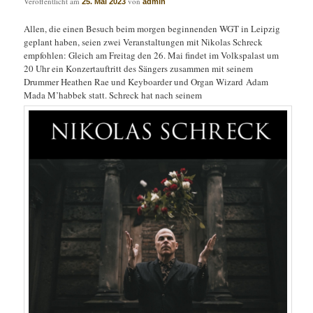
Veröffentlicht am
von
25. Mai 2023
admin
Allen, die einen Besuch beim morgen beginnenden WGT in Leipzig
geplant haben, seien zwei Veranstaltungen mit Nikolas Schreck
empfohlen: Gleich am Freitag den 26. Mai findet im Volkspalast um
20 Uhr ein Konzertauftritt des Sängers zusammen mit seinem
Drummer Heathen Rae und Keyboarder und Organ Wizard Adam
Mada M’habbek statt. Schreck hat nach seinem