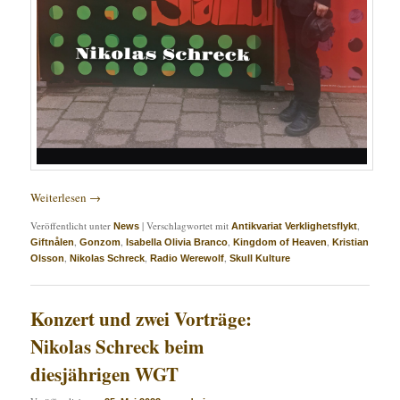
Weiterlesen
→
Veröffentlicht unter
|
Verschlagwortet mit
,
News
Antikvariat Verklighetsflykt
,
,
,
,
Giftnålen
Gonzom
Isabella Olivia Branco
Kingdom of Heaven
Kristian
,
,
,
Olsson
Nikolas Schreck
Radio Werewolf
Skull Kulture
Konzert und zwei Vorträge:
Nikolas Schreck beim
diesjährigen WGT