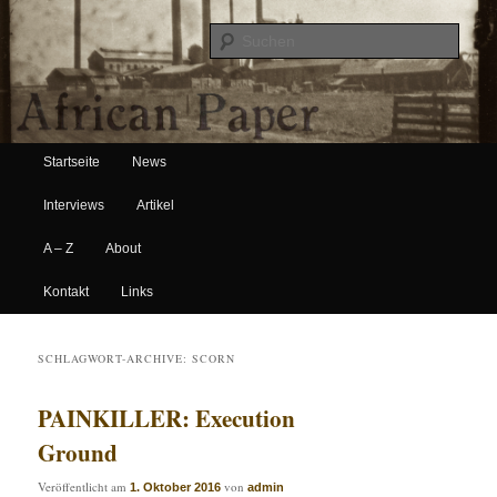
Suche
Hauptmenü
African Paper
Startseite
News
Zum Inhalt wechseln
Zum sekundären Inhalt wechseln
Interviews
Artikel
A – Z
About
Kontakt
Links
SCHLAGWORT-ARCHIVE:
SCORN
PAINKILLER: Execution
Ground
Veröffentlicht am
von
1. Oktober 2016
admin