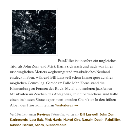
PainKiller ist insofern ein ungleiches
Trio, als John Zorn und Mick Harris sich nach und nach von ihren
ursprünglichen Metiers wegbewegt und musikalisches Neuland
entdeckt haben, während Bill Lasswell schon immer quer zu allen
möglichen Genres lag. Gerade im Falle John Zorns stand die
Hinwendung zu Formen des Rock, Metal und anderen jazzfernen
Musikarten im Zeichen des Aneignens, Fruchtbarmachens, und hatte
einen im besten Sinne experimentierenden Charakter. In den frühen
Alben des Trios konnte man
Weiterlesen
→
Veröffentlicht unter
|
Verschlagwortet mit
,
,
Reviews
Bill Laswell
John Zorn
,
,
,
,
,
,
Karlrecords
Last Exit
Mick Harris
Naked City
Napalm Death
PainKiller
,
,
Rashad Becker
Scorn
Subharmonic