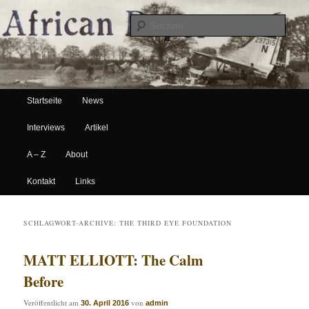
Suche
Hauptmenü
African Paper
Startseite
News
Zum Inhalt wechseln
Zum sekundären Inhalt wechseln
Interviews
Artikel
A – Z
About
Kontakt
Links
SCHLAGWORT-ARCHIVE:
THE THIRD EYE FOUNDATION
MATT ELLIOTT: The Calm
Before
Veröffentlicht am
von
30. April 2016
admin