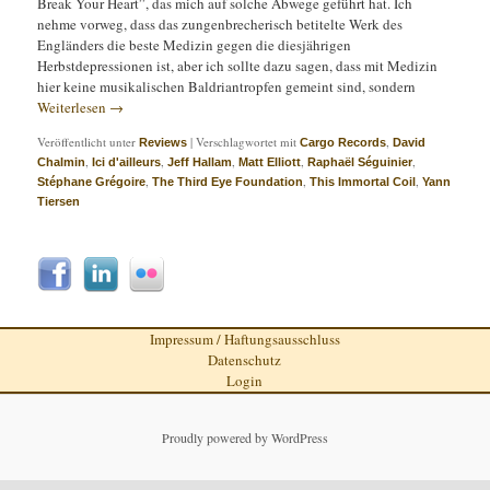
Break Your Heart”, das mich auf solche Abwege geführt hat. Ich
nehme vorweg, dass das zungenbrecherisch betitelte Werk des
Engländers die beste Medizin gegen die diesjährigen
Herbstdepressionen ist, aber ich sollte dazu sagen, dass mit Medizin
hier keine musikalischen Baldriantropfen gemeint sind, sondern
Weiterlesen
→
Veröffentlicht unter
|
Verschlagwortet mit
,
Reviews
Cargo Records
David
,
,
,
,
,
Chalmin
Ici d'ailleurs
Jeff Hallam
Matt Elliott
Raphaël Séguinier
,
,
,
Stéphane Grégoire
The Third Eye Foundation
This Immortal Coil
Yann
Tiersen
Impressum / Haftungsausschluss
Datenschutz
Login
Proudly powered by WordPress