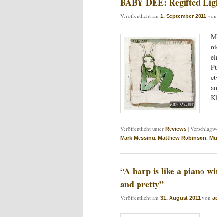
BABY DEE: Regifted Lig
Veröffentlicht am
vo
1. September 2011
Mi
ni
ei
Pu
et
an
Kl
Veröffentlicht unter
|
Verschlagwo
Reviews
,
,
Mark Messing
Matthew Robinson
Mu
“A harp is like a piano wit
and pretty”
Veröffentlicht am
von
31. August 2011
a