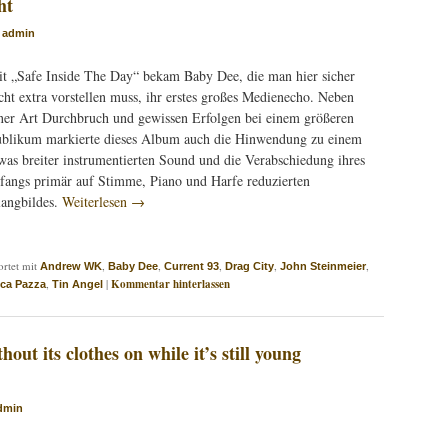
ht
n
admin
t „Safe Inside The Day“ bekam Baby Dee, die man hier sicher
cht extra vorstellen muss, ihr erstes großes Medienecho. Neben
ner Art Durchbruch und gewissen Erfolgen bei einem größeren
blikum markierte dieses Album auch die Hinwendung zu einem
was breiter instrumentierten Sound und die Verabschiedung ihres
fangs primär auf Stimme, Piano und Harfe reduzierten
angbildes.
Weiterlesen
→
rtet mit
,
,
,
,
,
Andrew WK
Baby Dee
Current 93
Drag City
John Steinmeier
,
|
Kommentar hinterlassen
ca Pazza
Tin Angel
hout its clothes on while it’s still young
dmin