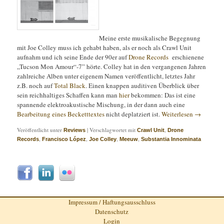
Meine erste musikalische Begegnung
mit Joe Colley muss ich gehabt haben, als er noch als Crawl Unit
aufnahm und ich seine Ende der 90er auf
Drone Records
erschienene
„Tucson Mon Amour“-7” hörte. Colley hat in den vergangenen Jahren
zahlreiche Alben unter eigenem Namen veröffentlicht, letztes Jahr
z.B. noch auf
Total Black
. Einen knappen auditiven Überblick über
sein reichhaltiges Schaffen kann man
hier
bekommen: Das ist eine
spannende elektroakustische Mischung, in der dann auch eine
Bearbeitung eines Becketttextes
nicht deplatziert ist.
Weiterlesen
→
Veröffentlicht unter
|
Verschlagwortet mit
,
Reviews
Crawl Unit
Drone
,
,
,
,
Records
Francisco López
Joe Colley
Meeuw
Substantia Innominata
Impressum / Haftungsausschluss
Datenschutz
Login