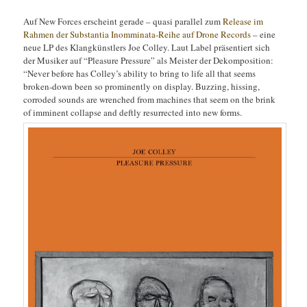
Auf New Forces erscheint gerade – quasi parallel zum
Release im
Rahmen der Substantia Inomminata-Reihe auf Drone Records
– eine
neue LP des Klangkünstlers Joe Colley. Laut Label präsentiert sich
der Musiker auf “Pleasure Pressure” als Meister der Dekomposition:
“Never before has Colley’s ability to bring to life all that seems
broken-down been so prominently on display. Buzzing, hissing,
corroded sounds are wrenched from machines that seem on the brink
of imminent collapse and deftly resurrected into new forms.