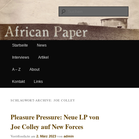
Suche
Hauptmenü
African Paper
Startseite
News
Zum Inhalt wechseln
Zum sekundären Inhalt wechseln
Interviews
Artikel
A – Z
About
Kontakt
Links
SCHLAGWORT-ARCHIVE:
JOE COLLEY
Pleasure Pressure: Neue LP von
Joe Colley auf New Forces
Veröffentlicht am
von
2. März 2023
admin