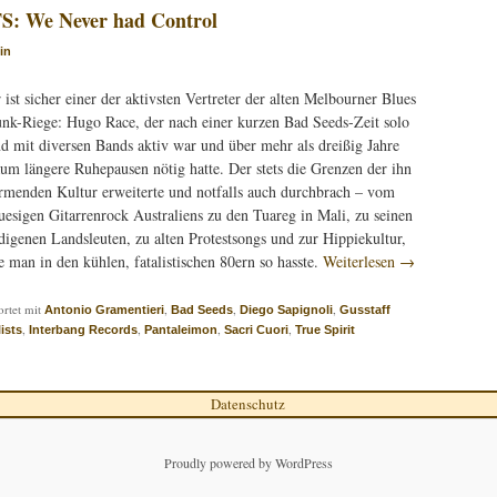
 We Never had Control
in
 ist sicher einer der aktivsten Vertreter der alten Melbourner Blues
nk-Riege: Hugo Race, der nach einer kurzen Bad Seeds-Zeit solo
d mit diversen Bands aktiv war und über mehr als dreißig Jahre
um längere Ruhepausen nötig hatte. Der stets die Grenzen der ihn
rmenden Kultur erweiterte und notfalls auch durchbrach – vom
uesigen Gitarrenrock Australiens zu den Tuareg in Mali, zu seinen
digenen Landsleuten, zu alten Protestsongs und zur Hippiekultur,
e man in den kühlen, fatalistischen 80ern so hasste.
Weiterlesen
→
rtet mit
,
,
,
Antonio Gramentieri
Bad Seeds
Diego Sapignoli
Gusstaff
,
,
,
,
ists
Interbang Records
Pantaleimon
Sacri Cuori
True Spirit
Datenschutz
Proudly powered by WordPress