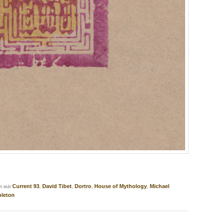
t mit
,
,
,
,
Current 93
David Tibet
Dortro
House of Mythology
Michael
pleton