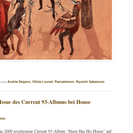
t mit
,
,
,
Andria Degens
Olivia Louvel
Pantaleimon
Ryuichi Sakamoto
Issue des Current 93-Albums bei House
min
as 2000 erschienene Current 93-Album “Sleep Has His House” auf