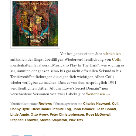
Vor fast genau einem Jahr
schrieb ich
anlässlich der längst überfällgen Wiederveröffentlichung von
Coils
meisterhaftem Spätwerk „Musick to Play In The Dark“, wie wichtig es
sei, inmitten der ganzen semi- bis gar nicht offiziellen Sekundär- bis
Tertiärveröffentlichungen die eigentlich wichtigen Alben Coils
wieder verfügbar zu machen. Dass es von dem ursprünglich 1991
veröffentlichten dritten Album „Love’s Secret Domain“ nun
verschiedene Versionen von zwei Labeln gibt
Weiterlesen
→
Veröffentlicht unter
|
Verschlagwortet mit
,
,
Reviews
Charles Hayward
Coil
,
,
,
,
,
Danny Hyde
Drew Daniel
Infinite Fog
John Balance
Josh Bonati
,
,
,
,
Little Annie
Otto Avery
Peter Christopherson
Rose McDowall
,
,
Stephen Thrower
Steven Stapleton
Wax Trax