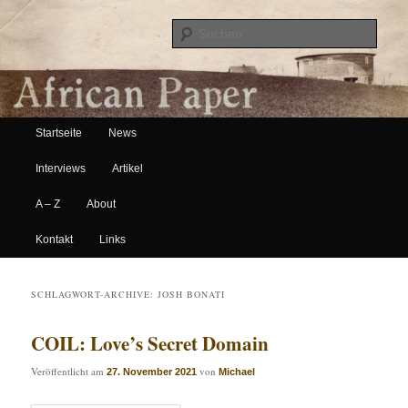
Suche
Hauptmenü
African Paper
Startseite
News
Zum Inhalt wechseln
Zum sekundären Inhalt wechseln
Interviews
Artikel
A – Z
About
Kontakt
Links
SCHLAGWORT-ARCHIVE:
JOSH BONATI
COIL: Love’s Secret Domain
Veröffentlicht am
von
27. November 2021
Michael